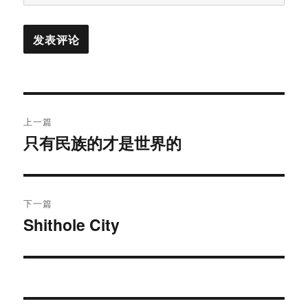
文
上一篇
章
只有民族的才是世界的
上
篇
导
文
航
章：
下一篇
Shithole City
下
篇
文
章：