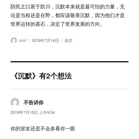
防民之口甚于防川，沉默本来就是最可怕的力量，无
论是当权还是在野，都应该敬畏沉默，因为他们才是
世界运转的基石，决定了世界发展的方向。
作
发
分
zmt
2019年7月14日
杂文
者
布
类
于
《沉默》有2个想法
不告诉你
说
道：
2019年7月15日 上午9:54
你的室友还是不会多看你一眼