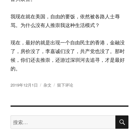
我现在就在美国，自由的要饭，依然被各路人士辱
骂。为什么没有人推崇我这种生活模式？
现在，最好的就是出现一个自由民主的香港，金融没
了，房价没了，李嘉诚们没了，共产党也没了。那时
候，你们还去推崇，还游过深圳河去追寻，才是最好
的。
发
分
于
2019年12月1日
杂文
留下评论
布
类
Shithole
于
City
搜
搜
索
索：