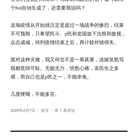
个bot自动生成了，还需要我说吗？
这场疫情从开始就注定是超过一场战争的惨烈，结束
不可预期，只希望民斗、p民和党国放下仇恨和敌视，
众志成城，待到疫情结束之后，再计较对错得失。
面对这种灾难，我又何尝不是一筹莫展，连嬉笑怒骂
我都觉得可耻。无能无力，愤怒心痛，哀民生之多
艰，而自己也是p民之一，不能幸免。
几度哽咽，不能多言。
发
分
没
2020年2月7日
杂文
有 7 条评论
布
类
有
于
一
个
人