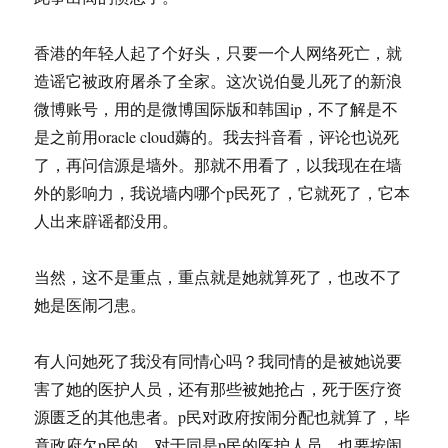
香港的年轻人起了个好头，只要一个人网络死亡，就
造谣它被政府屠杀了全家。这次说伯曼儿死了的新浪
微博账号，用的是微博国际版和韩国ip，不了解是不
是之前用oracle cloud薅的。我去抖音看，评论也说死
了，再问信源是墙外。那就不用看了，以我现在在墙
外的影响力，我说墙内哪个p民死了，它就死了，它本
人出来辟谣都没用。
当然，这不是重点，重点就是她就算死了，也改不了
她是医闹刁患。
有人问她死了我没有同情心吗？我同情的是被她说要
害了她的医护人员，还有那些被她抢占，死于医疗资
源匮乏的其他患者。p民对政府按闹分配也就算了，毕
竟政府欠p民的，对于同是p民的医护人员，也要按闹