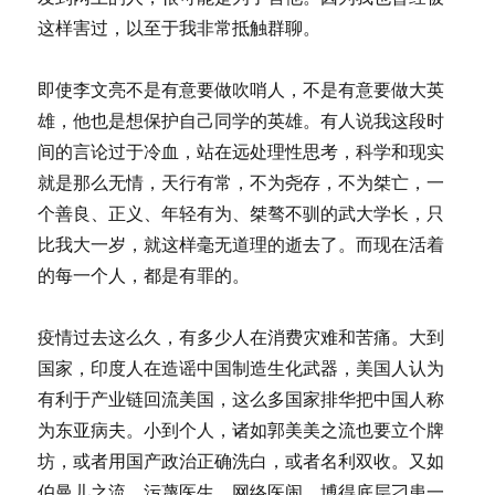
这样害过，以至于我非常抵触群聊。
即使李文亮不是有意要做吹哨人，不是有意要做大英
雄，他也是想保护自己同学的英雄。有人说我这段时
间的言论过于冷血，站在远处理性思考，科学和现实
就是那么无情，天行有常，不为尧存，不为桀亡，一
个善良、正义、年轻有为、桀骜不驯的武大学长，只
比我大一岁，就这样毫无道理的逝去了。而现在活着
的每一个人，都是有罪的。
疫情过去这么久，有多少人在消费灾难和苦痛。大到
国家，印度人在造谣中国制造生化武器，美国人认为
有利于产业链回流美国，这么多国家排华把中国人称
为东亚病夫。小到个人，诸如郭美美之流也要立个牌
坊，或者用国产政治正确洗白，或者名利双收。又如
伯曼儿之流，污蔑医生，网络医闹，博得底层刁患一