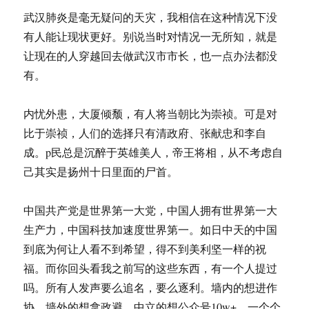
武汉肺炎是毫无疑问的天灾，我相信在这种情况下没
有人能让现状更好。别说当时对情况一无所知，就是
让现在的人穿越回去做武汉市市长，也一点办法都没
有。
内忧外患，大厦倾颓，有人将当朝比为崇祯。可是对
比于崇祯，人们的选择只有清政府、张献忠和李自
成。p民总是沉醉于英雄美人，帝王将相，从不考虑自
己其实是扬州十日里面的尸首。
中国共产党是世界第一大党，中国人拥有世界第一大
生产力，中国科技加速度世界第一。如日中天的中国
到底为何让人看不到希望，得不到美利坚一样的祝
福。而你回头看我之前写的这些东西，有一个人提过
吗。所有人发声要么追名，要么逐利。墙内的想进作
协，墙外的想拿政避，中立的想公众号10w+，一个个