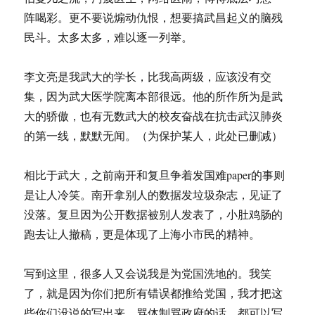
阵喝彩。更不要说煽动仇恨，想要搞武昌起义的脑残
民斗。太多太多，难以逐一列举。
李文亮是我武大的学长，比我高两级，应该没有交
集，因为武大医学院离本部很远。他的所作所为是武
大的骄傲，也有无数武大的校友奋战在抗击武汉肺炎
的第一线，默默无闻。（为保护某人，此处已删减）
相比于武大，之前南开和复旦争着发国难paper的事则
是让人冷笑。南开拿别人的数据发垃圾杂志，见证了
没落。复旦因为公开数据被别人发表了，小肚鸡肠的
跑去让人撤稿，更是体现了上海小市民的精神。
写到这里，很多人又会说我是为党国洗地的。我笑
了，就是因为你们把所有错误都推给党国，我才把这
些你们没说的写出来，骂体制骂政府的话，都可以写