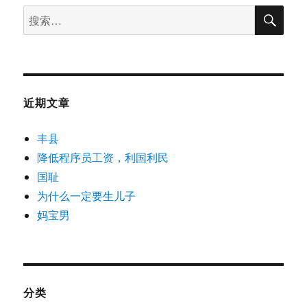
搜
是
搜
索
无
索：
辜
的
近期文章
丰县
降低程序员工资，利国利民
国耻
为什么一定要生儿子
妈宝男
分类