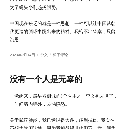
为了蝇头小利趋炎附势。
中国现在缺乏的就是一种思想，一种可以让中国从朝
代更迭的循环中跳出来的精神。我给不出答案，只能
沉思。
发
分
于
2020年2月14日
杂文
留下评论
布
类
循
于
环
没有一个人是无辜的
一觉醒来，最早被训诫的8个医生之一李文亮去世了，
一时间墙内墙外，哀鸿愤怒。
关于武汉肺炎，我已经说得太多，多到掉fo。我实在
不想为党国洗地，因为我和胡锡进他们不一样，我为