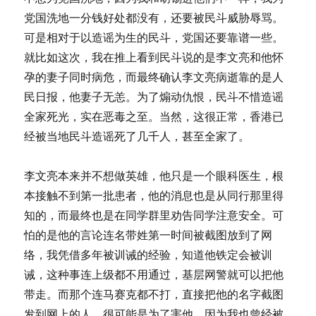
党国洗地一分钱好处都没有，还要被民斗威胁辱骂。
可是相对于以造谣为生的民斗，党国还要靠谱一些。
就比如这次，我在推上看到民斗说的是李文亮和他怀
孕的妻子同时病危，而最终确认李文亮病逝靠的是人
民日报，他妻子无恙。为了煽动仇恨，民斗不惜造谣
全家死光，实在恶毒之至。当然，这很正常，香港已
经被当地民斗造谣死了几千人，甚至全家了。
李文亮本来并不想做英雄，他只是一个眼科医生，根
本接触不到第一批患者，他的消息也是从同行那里得
知的，而最终也是在同学群里劝告同学注意安全。可
怕的是他的言论连名带姓第一时间被截图放到了网
络，我凭借多年被训诫的经验，知道他铁定会被训
诫，这种事连上级都不用通过，基层网警就可以把他
带走。而那个连马赛克都不打，直接把他的名字截图
发到网上的人，很可能是为了害他。因为我也曾经被