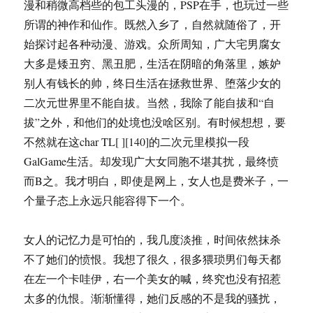
漫和稍微高档些的包工头漫的，PSP在手，也玩过一些
所谓的神作和仙作。既然入乡了，自然就随俗了，开
始探讨起各种动漫、游戏。众所周知，广大宅男腐女
大多是矮丑穷、黑丑肥，生活在阴暗的角落里，嫉妒
别人有钱长的帅，终日生活在拯救世界、堕落少女的
二次元世界里不能自拔。当然，我除了能自拔和“自
拔”之外，和他们的处境也没啥区别。有时候想想，要
不然就在这char TL[ ][140]的二次元里模拟一段
GalGame生活。却发现广大女同胞不堪其扰，最终愤
而B之。我才明白，即使是网上，女人也是费米子，一
个量子态上永远只能容得下一个。
女人的记忆力是可怕的，我几度淡推，时间依然抹杀
不了她们的愤恨。我想了很久，很多猥琐男们每天都
在左一个卡哇伊，右一个美女的喊，终究也没有招惹
太多的仇恨。渐渐懂得，她们反感的不是我的骚扰，