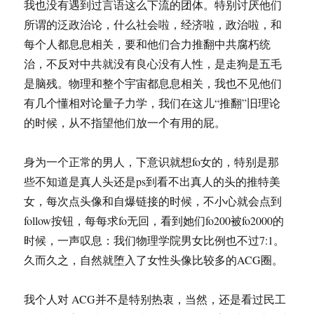
我也没有遇到过言语这么下流的团体。特别讨厌他们
所谓的泛政治论，什么社会啦，经济啦，政治啦，和
每个人都息息相关，要和他们合力推翻中共腐朽统
治，不反对中共就没有良心没有人性，是走狗是五毛
是脑残。物理和整个宇宙都息息相关，我也不见他们
有几个懂相对论量子力学，我们在这儿“推翻”旧理论
的时候，从不指望他们放一个有用的屁。
身为一个正常的男人，下意识就想fo女的，特别是那
些不知道是真人头还是ps到看不出真人的头的推特美
女，每次点头像和自爆链接的时候，不小心就会点到
follow按钮，每每求fo无回，看到她们fo200被fo2000的
时候，一声叹息：我们物理学院男女比例也不过7:1。
久而久之，自然就堕入了女性头像比较多的ACG圈。
我个人对 ACG并不是特别热衷，当然，还是看过民工