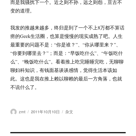
而是我骚扰下一个。近之则不孙，远之则怨，亘古不
变的道理。
我发的推越来越多，终归是到了一个不上8万都不算话
痨的Geek生活圈，也算是慢慢的现实成熟了吧。人生
最重要的问题不是：“你是谁？”、“你从哪里来？”、
“你要到哪里去？”；而是：“早饭吃什么”、“午饭吃什
么”、“晚饭吃什么”。看着推上吃完睡睡完吃，无聊聊
聊妇科知识，有钱面基谈谈感情，觉得生活本该如
此。这也是我在推上赖以聊赖的最后一方角落，也就
不说什么了。
作
发
分
zmt
2011年10月10日
杂文
者
布
类
于