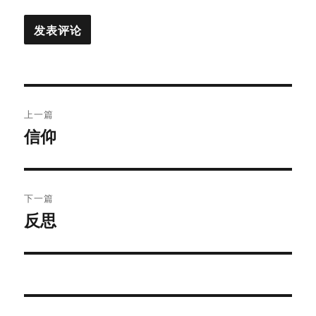
文
上一篇
章
信仰
上
篇
导
文
航
章：
下一篇
反思
下
篇
文
章：